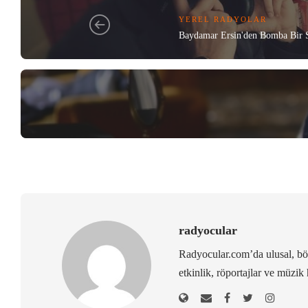
YEREL RADYOLAR
Baydamar Ersin'den Bomba Bir S
radyocular
Radyocular.com’da ulusal, bölg
etkinlik, röportajlar ve müzik 