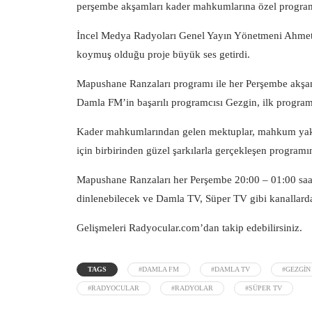
perşembe akşamları kader mahkumlarına özel program
İncel Medya Radyoları Genel Yayın Yönetmeni Ahmet
koymuş olduğu proje büyük ses getirdi.
Mapushane Ranzaları programı ile her Perşembe akşam
Damla FM’in başarılı programcısı Gezgin, ilk program
Kader mahkumlarından gelen mektuplar, mahkum yakınl
için birbirinden güzel şarkılarla gerçekleşen programı
Mapushane Ranzaları her Perşembe 20:00 – 01:00 saa
dinlenebilecek ve Damla TV, Süper TV gibi kanallarda
Gelişmeleri Radyocular.com’dan takip edebilirsiniz.
TAGS
#DAMLA FM
#DAMLA TV
#GEZGIN
#RADYOCULAR
#RADYOLAR
#SÜPER TV