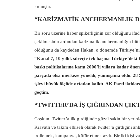
konuştu.
“KARİZMATİK ANCHERMANLIK D
Bir soru üzerine haber spikerliğinin zor olduğunu ifa
çekilmesinin ardından karizmatik anchermanlığın bitti
olduğunu da kaydeden Hakan, o dönemde Türkiye’nin 2
“Kanal 7, 10 yıllık süreçte tek başına Türkiye’dek
baskı politikalarına karşı 2000’li yıllara kadar ö
parçada olsa merkeze yöneldi, yumuşama oldu. 28 Ş
işlevi büyük ölçüde ortadan kalktı. AK Parti iktidar
geçtim.
“TWİTTER’DA İŞ ÇIĞRINDAN ÇIKTI
Coşkun, Twitter’a ilk girdiğinde güzel sakin bir yer old
Kravatlı ve takım elbiseli olarak twitter’a girdiğini 
trollemek, kampanya, küfür etmek azdı. Bir iki kişi va