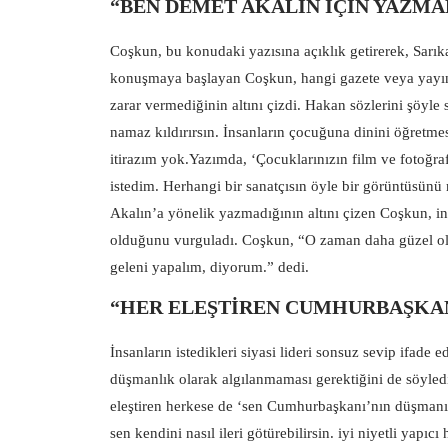
“BEN DEMET AKALIN İÇİN YAZMA
Coşkun, bu konudaki yazısına açıklık getirerek, Sarıka
konuşmaya başlayan Coşkun, hangi gazete veya yayın 
zarar vermediğinin altını çizdi. Hakan sözlerini şöyl
namaz kıldırırsın. İnsanların çocuğuna dinini öğretmes
itirazım yok.Yazımda, ‘Çocuklarınızın film ve fotoğr
istedim. Herhangi bir sanatçısın öyle bir görüntüsün
Akalın’a yönelik yazmadığının altını çizen Coşkun, in
olduğunu vurguladı. Coşkun, “O zaman daha güzel olu
geleni yapalım, diyorum.” dedi.
“HER ELEŞTİREN CUMHURBAŞKAN
İnsanların istedikleri siyasi lideri sonsuz sevip ifad
düşmanlık olarak algılanmaması gerektiğini de söyled
eleştiren herkese de ‘sen Cumhurbaşkanı’nın düşmanısı
sen kendini nasıl ileri götürebilirsin. iyi niyetli yapıc