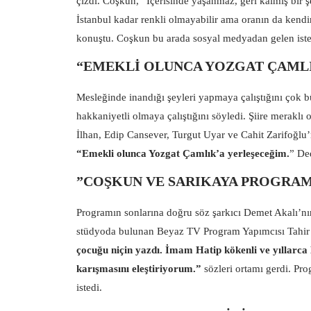
çizdi. Coşkun, “İçerisinde yaşanmaz, geri kalmış bir
İstanbul kadar renkli olmayabilir ama oranın da kendin
konuştu. Coşkun bu arada sosyal medyadan gelen istek
“EMEKLİ OLUNCA YOZGAT ÇAMLI
Mesleğinde inandığı şeyleri yapmaya çalıştığını çok 
hakkaniyetli olmaya çalıştığını söyledi. Şiire merakl
İlhan, Edip Cansever, Turgut Uyar ve Cahit Zarifoğlu’
“Emekli olunca Yozgat Çamlık’a yerleşeceğim.
” De
”COŞKUN VE SARIKAYA PROGRAM 
Programın sonlarına doğru söz şarkıcı Demet Akalı’nın
stüdyoda bulunan Beyaz TV Program Yapımcısı Tahir 
çocuğu niçin yazdı. İmam Hatip kökenli ve yıllarca
karışmasını eleştiriyorum.”
sözleri ortamı gerdi. P
istedi.