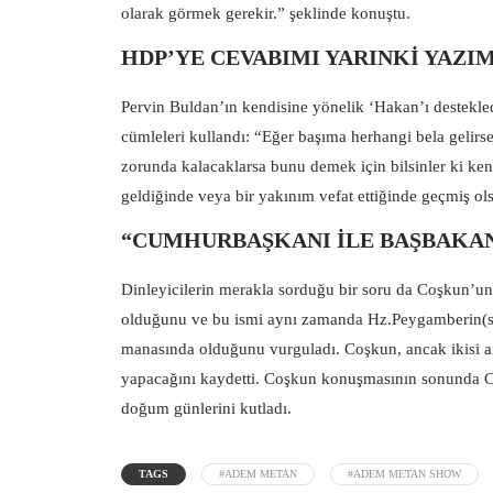
olarak görmek gerekir.” şeklinde konuştu.
HDP’YE CEVABIMI YARINKİ YAZ
Pervin Buldan’ın kendisine yönelik ‘Hakan’ı destekled
cümleleri kullandı: “Eğer başıma herhangi bela gelirs
zorunda kalacaklarsa bunu demek için bilsinler ki ken
geldiğinde veya bir yakınım vefat ettiğinde geçmiş o
“CUMHURBAŞKANI İLE BAŞBAKA
Dinleyicilerin merakla sorduğu bir soru da Coşkun’un 
olduğunu ve bu ismi aynı zamanda Hz.Peygamberin(s.a
manasında olduğunu vurguladı. Coşkun, ancak ikisi 
yapacağını kaydetti. Coşkun konuşmasının sonunda
doğum günlerini kutladı.
TAGS
#ADEM METAN
#ADEM METAN SHOW