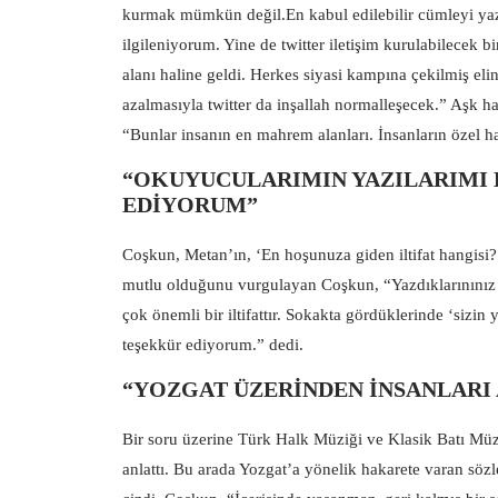
kurmak mümkün değil.En kabul edilebilir cümleyi yazs
ilgileniyorum. Yine de twitter iletişim kurulabilecek 
alanı haline geldi. Herkes siyasi kampına çekilmiş el
azalmasıyla twitter da inşallah normalleşecek.” Aşk 
“Bunlar insanın en mahrem alanları. İnsanların özel 
“OKUYUCULARIMIN YAZILARIMI 
EDİYORUM”
Coşkun, Metan’ın, ‘En hoşunuza giden iltifat hangisi?
mutlu olduğunu vurgulayan Coşkun, “Yazdıklarınınız
çok önemli bir iltifattır. Sokakta gördüklerinde ‘sizi
teşekkür ediyorum.” dedi.
“YOZGAT ÜZERİNDEN İNSANLARI
Bir soru üzerine Türk Halk Müziği ve Klasik Batı Müzi
anlattı. Bu arada Yozgat’a yönelik hakarete varan söz