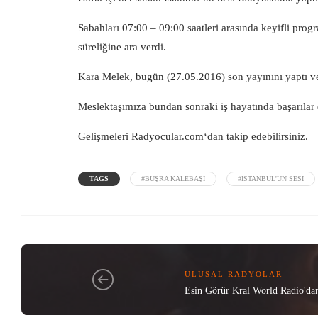
Sabahları 07:00 – 09:00 saatleri arasında keyifli pro
süreliğine ara verdi.
Kara Melek, bugün (27.05.2016) son yayınını yaptı ve 
Meslektaşımıza bundan sonraki iş hayatında başarılar d
Gelişmeleri
Radyocular.com
‘dan takip edebilirsiniz.
TAGS
#BÜŞRA KALEBAŞI
#İSTANBUL'UN SESI
ULUSAL RADYOLAR
Esin Görür Kral World Radio'dan