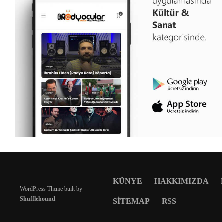
KÜNYE
HAKKIMIZDA
WordPress Theme built by
Shufflehound
.
SITEMAP
RSS