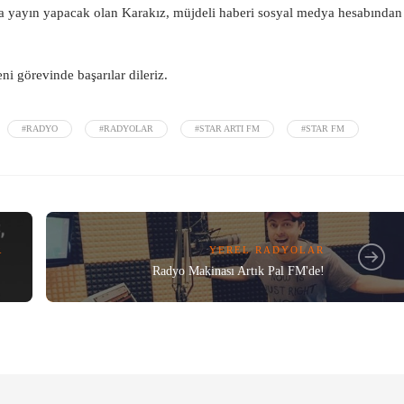
nda yayın yapacak olan Karakız, müjdeli haberi sosyal medya hesabından
ni görevinde başarılar dileriz.
#RADYO
#RADYOLAR
#STAR ARTI FM
#STAR FM
R
YEREL RADYOLAR
Radyo Makinası Artık Pal FM'de!