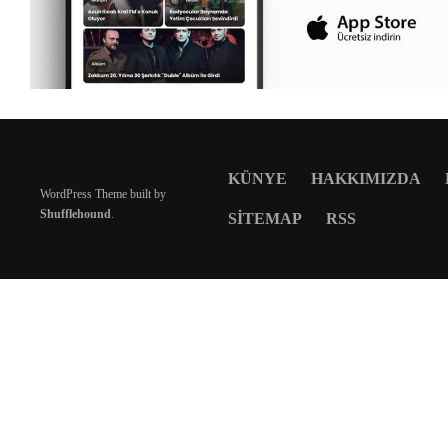
KÜNYE
HAKKIMIZDA
WordPress Theme built by
Shufflehound
.
SITEMAP
RSS