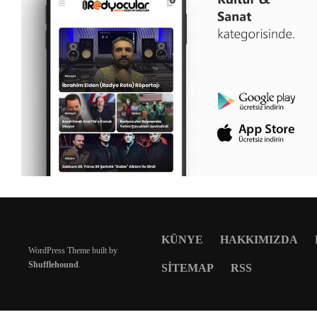
KÜNYE
HAKKIMIZDA
WordPress Theme built by
Shufflehound
.
SITEMAP
RSS