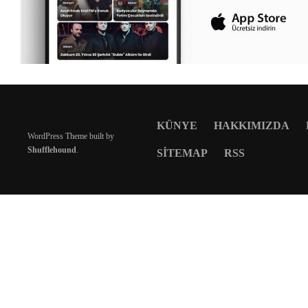
KÜNYE
HAKKIMIZDA
WordPress Theme built by
Shufflehound
.
SITEMAP
RSS