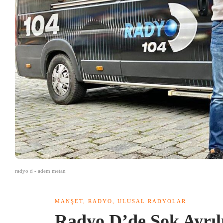
radyo d - adem metan
MANŞET
,
RADYO
,
ULUSAL RADYOLAR
Radyo D’de Şok Ayrı