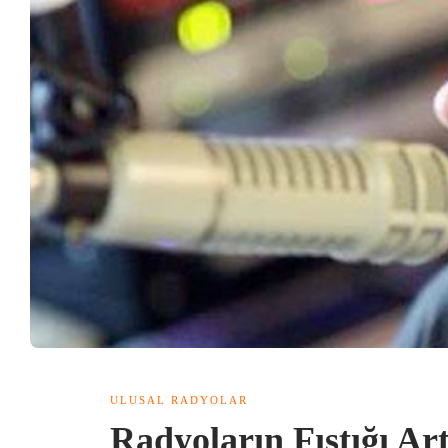
ULUSAL RADYOLAR
Radyoların Fıstığı A