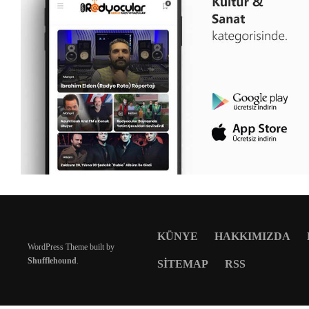
KÜNYE
HAKKIMIZDA
WordPress Theme built by
Shufflehound
.
SITEMAP
RSS