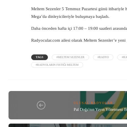
Meltem Sezenler 5 Temmuz Pazartesi günü itibariyle h
Mega’da dinleyicileriyle buluşmaya başladı.
Daha önceden hafta içi 17:00 – 19:00 saatleri arasınd
Radyocular.com
ailesi olarak Meltem Sezenler’e yeni g
TAGS
#MELTEM SEZENLER
#RADYO
#R
#RADYOLARIN FISTIĞI MELTEM
ULUSAL RADYOLAR
Pal Doğa'nın Yayın Yönetmeni Be