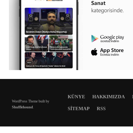
KÜNYE
HAKKIMIZDA
WordPress Theme built by
Shufflehound
.
SITEMAP
RSS