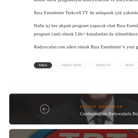
Rıza Esendemir Turkcell TV ile anlaşarak çok yakında
Hafta içi her akşam program yapacak olan Rıza Esende
program canlı olarak Life+ kanalından da izlenebilece
Radyocular.com
ailesi olarak Rıza Esendemir’e yeni gö
TAGS
#ARIZA SHOW
#ARIZA TV
#LIFE+
ULUSAL RADYOLAR
Cumhurbaşkanı Radyocularla Bul