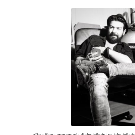
aRıza Show programıyla dinleyicilerini ve izleyicile