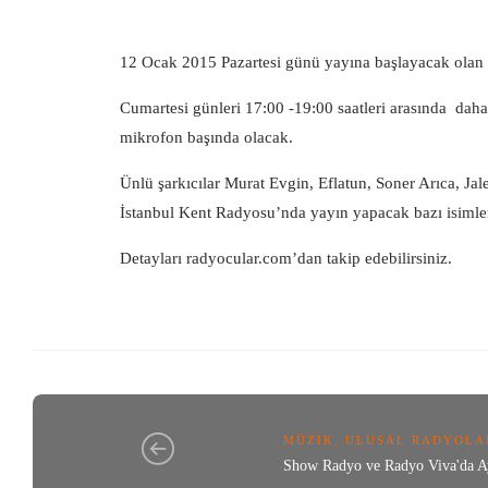
12 Ocak 2015 Pazartesi günü yayına başlayacak olan 
Cumartesi günleri 17:00 -19:00 saatleri arasında da
mikrofon başında olacak.
Ünlü şarkıcılar Murat Evgin, Eflatun, Soner Arıca, J
İstanbul Kent Radyosu’nda yayın yapacak bazı isimler 
Detayları radyocular.com’dan takip edebilirsiniz.
MÜZIK
,
ULUSAL RADYOLA
Show Radyo ve Radyo Viva'da Ay