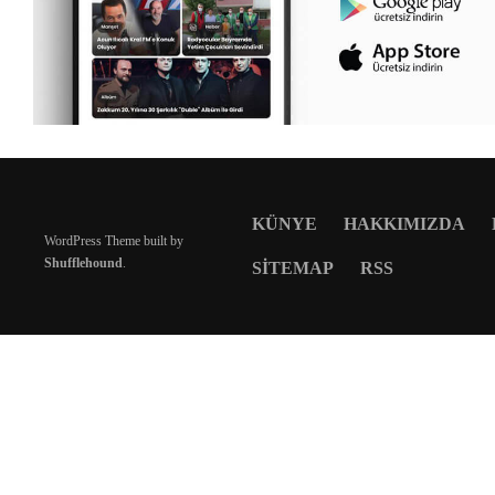
KÜNYE
HAKKIMIZDA
WordPress Theme built by
Shufflehound
.
SITEMAP
RSS