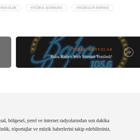
DYOCULAR
#TUĞRUL ALTINKAYA
#TUĞRULUN EXPRESI
YEREL RADYOLAR
Baba Radyo Web Sitesini Yeniledi!
al, bölgesel, yerel ve internet radyolarından son dakika
kinlik, röportajlar ve müzik haberlerini takip edebilirsiniz.