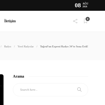
08
AĞU
2026
0
İletişim
Radyo
Yerel Radyolar
Tuğrul’un Expresi Radyo 34’te Sona Erdi!
Arama