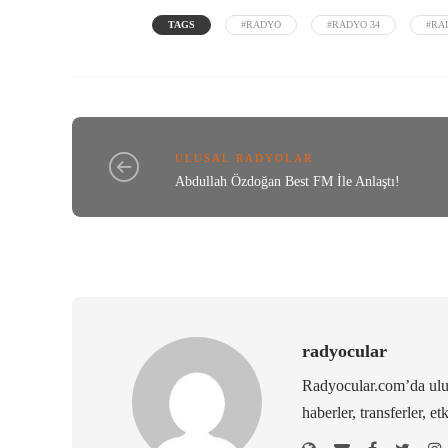
TAGS
#RADYO
#RADYO 34
#RA
ULUSAL RADYOLAR
Abdullah Özdoğan Best FM İle Anlaştı!
radyocular
Radyocular.com’da ulus
haberler, transferler, et