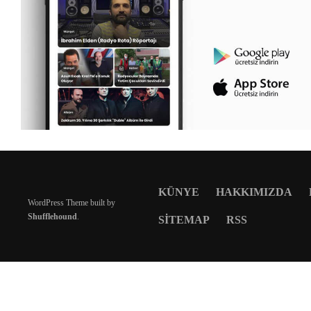
KÜNYE
HAKKIMIZDA
WordPress Theme built by
Shufflehound
.
SITEMAP
RSS