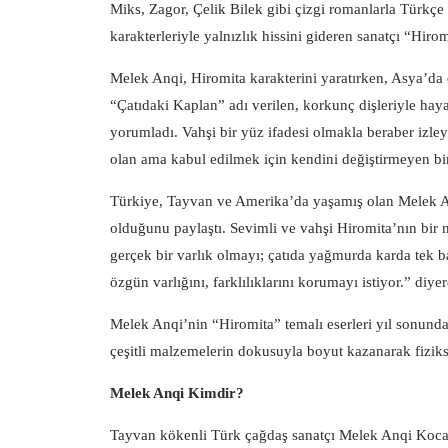
Miks, Zagor, Çelik Bilek gibi çizgi romanlarla Türkç
karakterleriyle yalnızlık hissini gideren sanatçı “Hiro
Melek Anqi, Hiromita karakterini yaratırken, Asya’da 
“Çatıdaki Kaplan” adı verilen, korkunç dişleriyle haya
yorumladı. Vahşi bir yüz ifadesi olmakla beraber izley
olan ama kabul edilmek için kendini değiştirmeyen bir 
Türkiye, Tayvan ve Amerika’da yaşamış olan Melek An
olduğunu paylaştı. Sevimli ve vahşi Hiromita’nın bir 
gerçek bir varlık olmayı; çatıda yağmurda karda tek b
özgün varlığını, farklılıklarını korumayı istiyor.” diyer
Melek Anqi’nin “Hiromita” temalı eserleri yıl sonunda 
çeşitli malzemelerin dokusuyla boyut kazanarak fiziks
Melek Anqi Kimdir?
Tayvan kökenli Türk çağdaş sanatçı Melek Anqi Kocasin