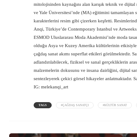
mitolojisinden kaynağını alan karışık teknik ve dijit
ve Yale Üniversitesi’nde (MA) eğitimini tamamlayan s
karakterlerini resim gibi çizerken keşfetti. Resimlerin
Anqi, Türkiye’de Contemporary Istanbul ve ArtweeksAk
ESMOD Uluslararası Moda Akademisi’nde moda tasarım 
olduğu Asya ve Kuzey Amerika kültürlerinin etkisiyle A
çağdaş sanat akımı superflat etkileri görülmektedir. Sanat
adlandırılabilecek, fiziksel ve sanal gerçekliklerin ar
malzemelerin dokusunu ve insana dairliğini, dijital san
sentezleyerek çekici görsel hikayeler anlatmaktadır. S
IG: melekanqi_art
TAGS
#ÇAĞDAŞ SANATÇI
#KÜLTÜR SANAT