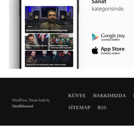
KÜNYE
HAKKIMIZDA
WordPress Theme built by
Shufflehound
.
SITEMAP
RSS