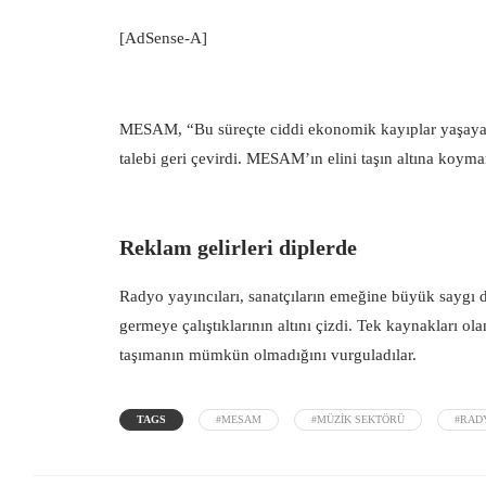
[AdSense-A]
MESAM, “Bu süreçte ciddi ekonomik kayıplar yaşay
talebi geri çevirdi. MESAM’ın elini taşın altına koy
Reklam gelirleri diplerde
Radyo yayıncıları, sanatçıların emeğine büyük saygı d
germeye çalıştıklarının altını çizdi. Tek kaynakları ol
taşımanın mümkün olmadığını vurguladılar.
TAGS
#MESAM
#MÜZIK SEKTÖRÜ
#RAD