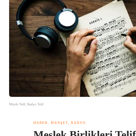
Müzik Telif, Radyo Telif
HABER
,
MANŞET
,
RADYO
Meslek Birlikleri Teli