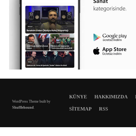
KÜNYE
HAKKIMIZDA
WordPress Theme built by
Shufflehound
.
SITEMAP
RSS