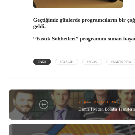
Geçtiğimiz günlerde programcıların bir çoğu
geldi.
“Yastık Sohbetleri” programını sunan başar
TAGS
#AYRILIK
#MUZO
#RADYO VIVA
YEREL RADYOLAR
Damla FM'den Bomba Transferle