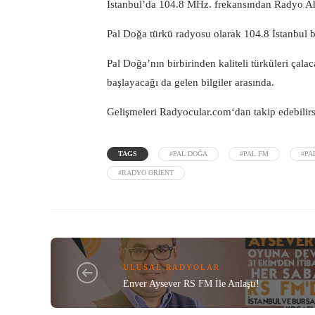
İstanbul’da 104.8 MHz. frekansından Radyo Ahe
Pal Doğa türkü radyosu olarak 104.8 İstanbul ba
Pal Doğa’nın birbirinden kaliteli türküleri çal
başlayacağı da gelen bilgiler arasında.
Gelişmeleri
Radyocular.com
‘dan takip edebilirs
TAGS
#PAL DOĞA
#PAL FM
#PA
#RADYO ORIENT
ULUSAL RADYOLAR
Enver Aysever RS FM İle Anlaştı!