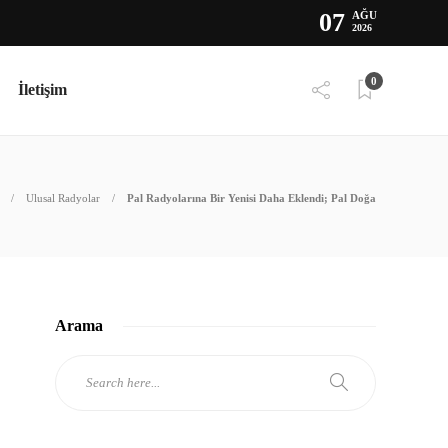
07
AĞU
2026
0
İletişim
Ulusal Radyolar
Pal Radyolarına Bir Yenisi Daha Eklendi; Pal Doğa
Arama