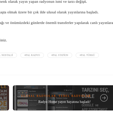
nk olarak yayın yapan radyonun ismi ve tarzı değişti.
şta olmak üzere bir çok ilde ulusal olarak yayınlarına başladı.
acağı ve önümüzdeki günlerde önemli transferler yapılarak canlı yayınlar
iniz.
L NOSTALJI
#PAL RADYO
#PAL STATION
#PAL TÜRKÜ
ULUSAL RADYOLAR
,
YEREL RADYOLAR
Radyo Home yayın hayatına başladı!