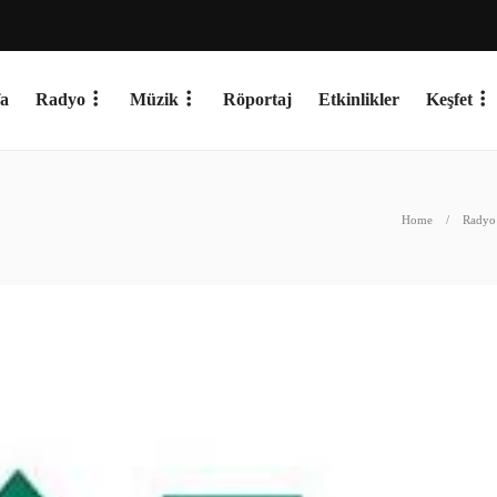
a
Radyo
Müzik
Röportaj
Etkinlikler
Keşfet
Home
Radyo