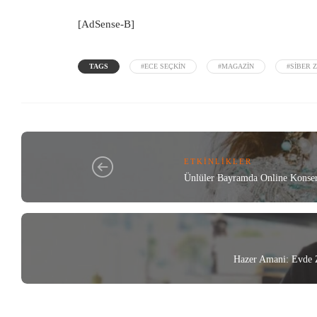
[AdSense-B]
TAGS
#ECE SEÇKIN
#MAGAZIN
#SIBER 
ETKINLIKLER
Ünlüler Bayramda Online Konser
Hazer Amani: Evde 