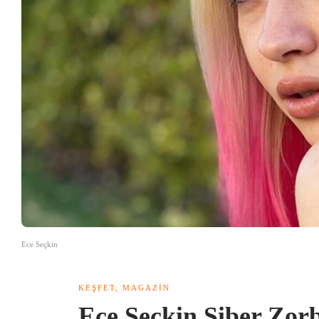
Ece Seçkin
KEŞFET
,
MAGAZIN
Ece Seçkin Siber Zorb