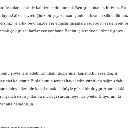
ur.İnsanlara sesimle kalplerine dokunmak.Ben şuna inanan biriyim..En
uyor.Gözle seyrettiğiniz bir şey, zaman içinde hafızadan silinebilir am
rsiniz ve artık beyninizde yer etmiştir.İnsanlara radyodan seslenerek bi
şılamak çok güzel hazlar veriyor bana.Benim için radyocu olmak görev
bunu şöyle tarif edebilirim,hani gözlerinizi kapatıp,bir sese doğru
ez sizi kalırsınız.Birde bunun tersini hayal edin yürürken sağınızdaki
 işte dinleyicilerimle karşılaşmak da böyle güzel bir duygu.Aramızdaki
m inşallah uzun yıllar bu mesleği sürdürmeyi nasip eder.Biliyorum ki
her ana hamdolsun.
kılara yer veriyorsunuz?