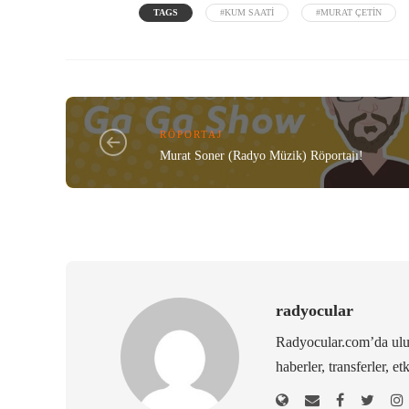
TAGS
#KUM SAATI
#MURAT ÇETIN
RÖPORTAJ
Murat Soner (Radyo Müzik) Röportajı!
radyocular
Radyocular.com’da ulus
haberler, transferler, et