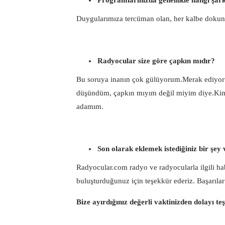
Duygularımıza tercüman olan, her kalbe dokuna
Radyocular size göre çapkın mıdır?
Bu soruya inanın çok gülüyorum.Merak ediyoru
düşündüm, çapkın mıyım değil miyim diye.Kim 
adamım.
Son olarak eklemek istediğiniz bir şey
Radyocular.com radyo ve radyocularla ilgili habe
buluşturduğunuz için teşekkür ederiz. Başarılar
Bize ayırdığınız değerli vaktinizden dolayı te