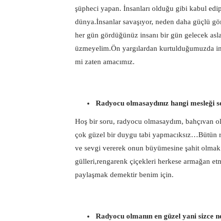
şüpheci yapan. İnsanları olduğu gibi kabul edip
dünya.İnsanlar savaşıyor, neden daha güçlü gör
her gün gördüğünüz insanı bir gün gelecek asla
üzmeyelim.Ön yargılardan kurtulduğumuzda ina
mi zaten amacımız.
Radyocu olmasaydınız hangi mesleği s
Hoş bir soru, radyocu olmasaydım, bahçıvan o
çok güzel bir duygu tabi yapmacıksız…Bütün r
ve sevgi vererek onun büyümesine şahit olmak 
gülleri,rengarenk çiçekleri herkese armağan e
paylaşmak demektir benim için.
Radyocu olmanın en güzel yani sizce n