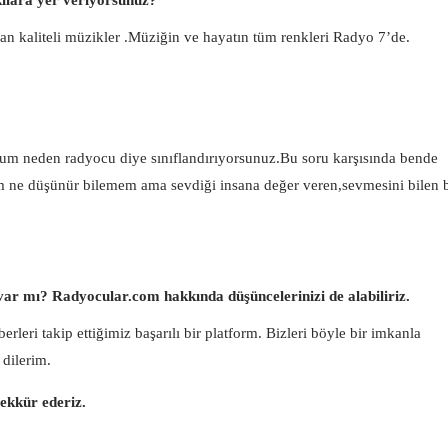
n kaliteli müzikler .Müziğin ve hayatın tüm renkleri Radyo 7’de.
m neden radyocu diye sınıflandırıyorsunuz.Bu soru karşısında bende
ne düşünür bilemem ama sevdiği insana değer veren,sevmesini bilen b
 var mı? Radyocular.com hakkında düşüncelerinizi de alabiliriz.
rleri takip ettiğimiz başarılı bir platform. Bizleri böyle bir imkanla
 dilerim.
şekkür ederiz.