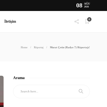
08
AĞU
2026
0
İletişim
Home
Röportaj
Murat Çetin (Radyo 7) Röportajı!
Arama