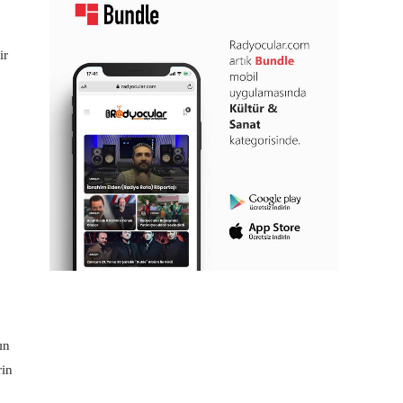
ir
ın
rin