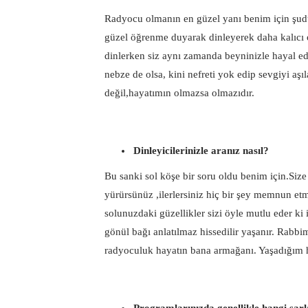
Radyocu olmanın en güzel yanı benim için şud
güzel öğrenme duyarak dinleyerek daha kalıcı ol
dinlerken siz aynı zamanda beyninizle hayal ede
nebze de olsa, kini nefreti yok edip sevgiyi a
değil,hayatımın olmazsa olmazıdır.
Dinleyicilerinizle aranız nasıl?
Bu sanki sol köşe bir soru oldu benim için.Size 
yürürsünüz ,ilerlersiniz hiç bir şey memnun etm
solunuzdaki güzellikler sizi öyle mutlu eder ki
gönül bağı anlatılmaz hissedilir yaşanır. Rabbi
radyoculuk hayatın bana armağanı. Yaşadığım 
Programlarınızda genellikle hangi şar