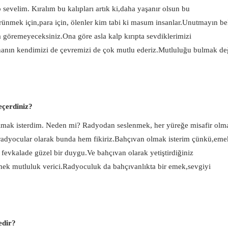
 sevelim. Kıralım bu kalıpları artık ki,daha yaşanır olsun bu
ünmek için,para için, ölenler kim tabi ki masum insanlar.Unutmayın be
 göremeyeceksiniz.Ona göre asla kalp kırıpta sevdiklerimizi
nın kendimizi de çevremizi de çok mutlu ederiz.Mutluluğu bulmak de
eçerdiniz?
lmak isterdim. Neden mi? Radyodan seslenmek, her yüreğe misafir olm
adyocular olarak bunda hem fikiriz.Bahçıvan olmak isterim çünkü,eme
fevkalade güzel bir duygu.Ve bahçıvan olarak yetiştirdiğiniz
tmek mutluluk verici.Radyoculuk da bahçıvanlıkta bir emek,sevgiyi
edir?