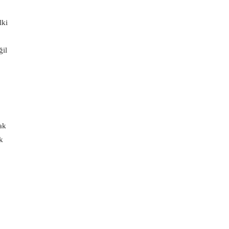
lki
ğil
ak
k