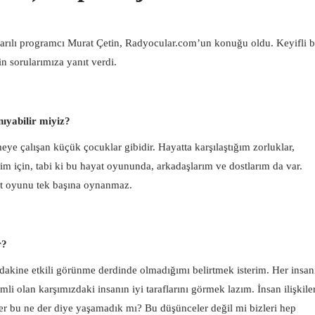
rılı programcı Murat Çetin, Radyocular.com’un konuğu oldu. Keyifli b
n sorularımıza yanıt verdi.
nıyabilir miyiz?
eye çalışan küçük çocuklar gibidir. Hayatta karşılaştığım zorluklar,
im için, tabi ki bu hayat oyununda, arkadaşlarım ve dostlarım da var.
t oyunu tek başına oynanmaz.
r?
zdakine etkili görünme derdinde olmadığımı belirtmek isterim. Her insan
mli olan karşımızdaki insanın iyi taraflarını görmek lazım. İnsan ilişkile
der bu ne der diye yaşamadık mı? Bu düşünceler değil mi bizleri hep